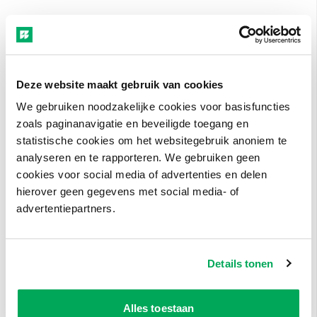
Ecologische bewustwording en betekenis
De natuur en de fysieke leefomgeving spelen een
centrale rol. Docenten willen leren zichtbaar,
Deze website maakt gebruik van cookies
tastbaar en voelbaar maken: buiten leren,
aandacht voor klimaat, water en biodiversiteit en
We gebruiken noodzakelijke cookies voor basisfuncties
zoals paginanavigatie en beveiligde toegang en
bewustwording van consumptiepatronen.
statistische cookies om het websitegebruik anoniem te
Wat houdt ons nog tegen?
analyseren en te rapporteren. We gebruiken geen
cookies voor social media of advertenties en delen
De intrinsieke motivatie is groot, maar
hierover geen gegevens met social media- of
randvoorwaarden vormen een uitdaging: tijd,
advertentiepartners.
geld, complexiteit, onzekerheid en zorgen over het
klimaat. De roep om structurele ondersteuning en
professionele ruimte klinkt unaniem.
Details tonen
Als tijd en geld geen rol spelen
Alles toestaan