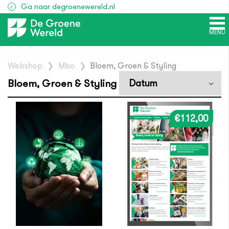
Ga naar degroenewereld.nl
MENU
Webshop
❯
Mbo
❯
Bloem, Groen & Styling
Bloem, Groen & Styling
€112,00