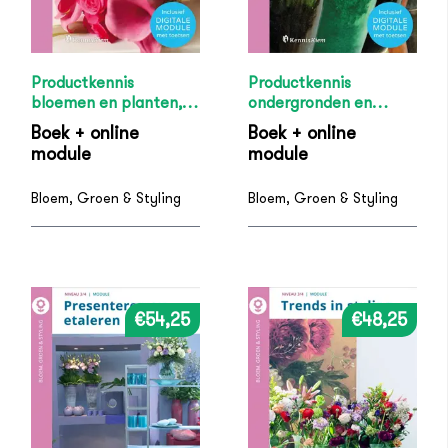
Productkennis
Productkennis
bloemen en planten,
ondergronden en
incl. digitale module
decoratie, incl. digitale
Boek + online
Boek + online
module
module
module
Bloem, Groen & Styling
Bloem, Groen & Styling
€54,25
€48,25