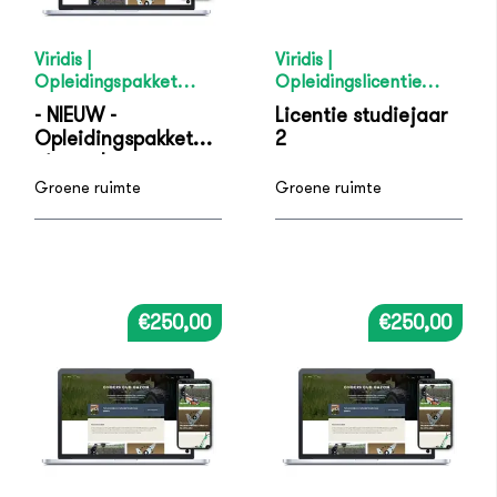
Viridis |
Viridis |
Opleidingspakket
Opleidingslicentie
Opzichter / Beheerder
Medewerker Hovenier
- NIEUW -
Licentie studiejaar
/ Uitvoerder - niveau 4
/ Natuur, water en
Opleidingspakket
2
recreatie - studiejaar 2
niveau 4
Groene ruimte
Groene ruimte
€250,00
€250,00