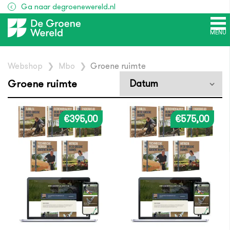
Ga naar degroenewereld.nl
MENU
Webshop
❯
Mbo
❯
Groene ruimte
Groene ruimte
€395,00
€575,00