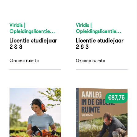
Viridis |
Viridis |
Opleidingslicentie
Opleidingslicentie
Vakbekwaam Hovenier
Opzichter / Uitvoerder
Licentie studiejaar
Licentie studiejaar
/ Natuur, water en
Groene ruimte -
2 & 3
2 & 3
recreatie - studiejaar 2
studiejaar 2 en 3
en 3
Groene ruimte
Groene ruimte
€87,75