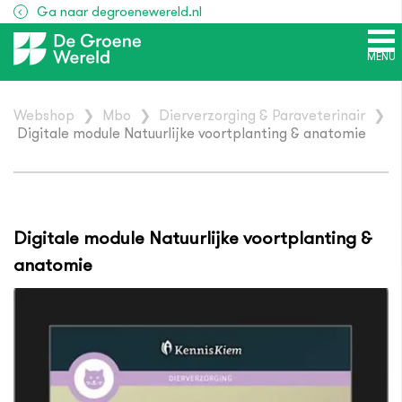
Ga naar degroenewereld.nl
MENU
Webshop
❯
Mbo
❯
Dierverzorging & Paraveterinair
❯
Digitale module Natuurlijke voortplanting & anatomie
Digitale module Natuurlijke voortplanting &
anatomie