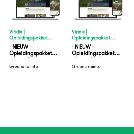
Viridis |
Viridis |
Opleidingspakket
Opleidingspakket
Medewerker Groene
Vakbekwaam
- NIEUW -
- NIEUW -
ruimte - niveau 2
Medewerker Groene
Opleidingspakket
Opleidingspakket
ruimte - niveau 3
niveau 2
niveau 3
Groene ruimte
Groene ruimte