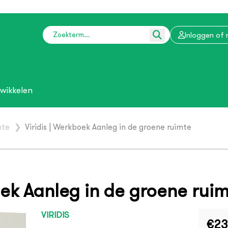
Inloggen of 
wikkelen
mte
❯
Viridis | Werkboek Aanleg in de groene ruimte
oek Aanleg in de groene rui
VIRIDIS
€23