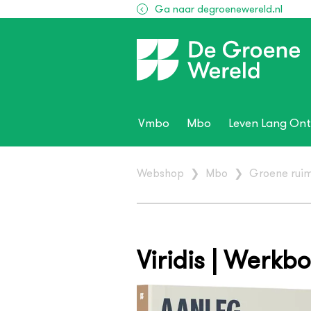
Ga naar degroenewereld.nl
Vmbo
Mbo
Leven Lang Ont
Webshop
❯
Mbo
❯
Groene rui
Viridis | Werkb