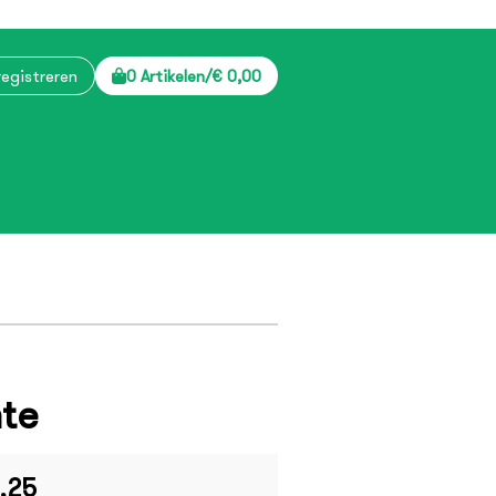
registreren
0 Artikelen
/
€ 0,00
mte
,25