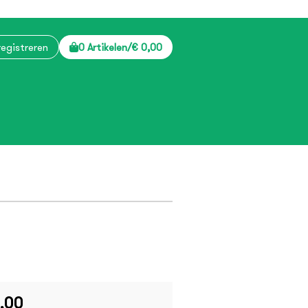
registreren
0 Artikelen
/
€ 0,00
,00