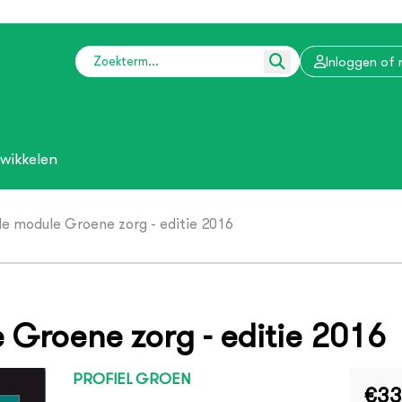
Inloggen of 
wikkelen
le module Groene zorg - editie 2016
 Groene zorg - editie 2016
PROFIEL GROEN
€33