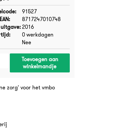
elcode:
91527
-EAN:
8717247010748
 uitgave:
2016
tijd:
0 werkdagen
Nee
Toevoegen aan
winkelmandje
ne zorg' voor het vmbo
rij