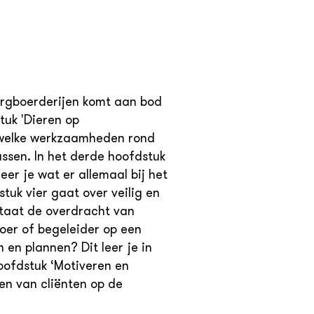
orgboerderijen komt aan bod
tuk 'Dieren op
n welke werkzaamheden rond
assen. In het derde hoofdstuk
er je wat er allemaal bij het
uk vier gaat over veilig en
staat de overdracht van
boer of begeleider op een
en plannen? Dit leer je in
oofdstuk ‘Motiveren en
den van cliënten op de