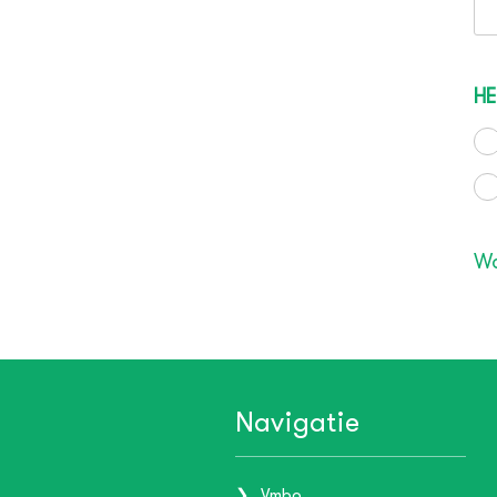
HE
Wa
Navigatie
Vmbo