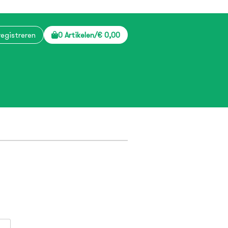
registreren
0 Artikelen
/
€ 0,00