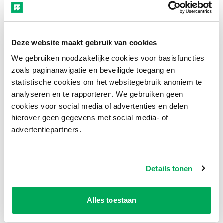
docentenpagina.
Flitskaarten: met de nieuwe flitskaarten
kunnen studenten de begrippen extra
Deze website maakt gebruik van cookies
oefenen. De flitskaarten komen beschikbaar
We gebruiken noodzakelijke cookies voor basisfuncties
bij de modules.
zoals paginanavigatie en beveiligde toegang en
statistische cookies om het websitegebruik anoniem te
Ondersteuning voor niveau 2
analyseren en te rapporteren. We gebruiken geen
We gaan docenten ondersteunen bij het gebruik
cookies voor social media of advertenties en delen
van het lesmateriaal voor niveau 2. In een pilot
hierover geen gegevens met social media- of
advertentiepartners.
proberen we de volgende ondersteuning uit:
Een docentenhandleiding die je helpt de
juiste accenten te leggen in de online
Details tonen
modules voor niveau 2.
Een opstartles waarin je met studenten van
Alles toestaan
niveau 2 voorkennis kunt activeren voordat je
aan de module begint.