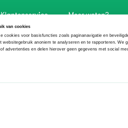
Klantenservice
Meer weten?
ik van cookies
Veelgestelde vragen
Volg ons:
e cookies voor basisfuncties zoals paginanavigatie en beveiligd
Vraag stellen
et websitegebruik anoniem te analyseren en te rapporteren. We 
Webshop
 of advertenties en delen hierover geen gegevens met social med
Voor duur