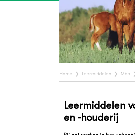
Home
❯
Leermiddelen
❯
Mbo
Leermiddelen v
en -houderij