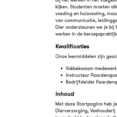
Bij het werken in het vakgeb
kijken. Studenten moeten al
voeding en huisvesting, ma
van communicatie, leidingge
Dier ondersteunen we je bij
werken in de beroepspraktijk
Kwalificaties
Onze leermiddelen zijn gesch
Vakbekwaam medewerker
Instructeur Paardenspor
Bedrijfsleider Paardens
Inhoud
Met deze Startpagina heb je
Dierverzorging, Veehouderij