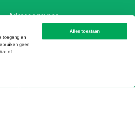
Adresgegevens
Alles toestaan
Bezoek- & postadres:
e toegang en
Bronland 12-R
gebruiken geen
6708 WH
Wageningen
ia- of
Contact:
Tel:
+31 (0) 318 642 992
Email:
info@degroenewereld.nl
zaam leren.