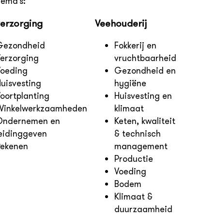
hema’s:
verzorging
Veehouderij
Gezondheid
Fokkerij en
Verzorging
vruchtbaarheid
Voeding
Gezondheid en
uisvesting
hygiëne
oortplanting
Huisvesting en
Winkelwerkzaamheden
klimaat
Ondernemen en
Keten, kwaliteit
leidinggeven
& technisch
Rekenen
management
Productie
Voeding
Bodem
Klimaat &
duurzaamheid