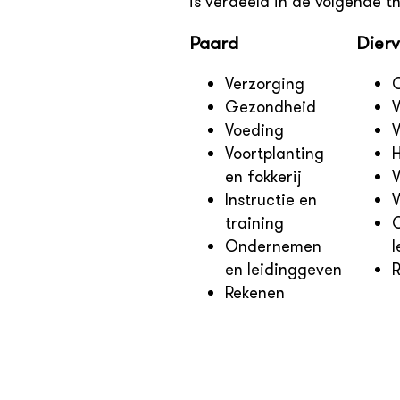
is verdeeld in de volgende t
Paard
Dier
Verzorging
Gezondheid
Voeding
Voortplanting
H
en fokkerij
V
Instructie en
training
Ondernemen
en leidinggeven
Rekenen