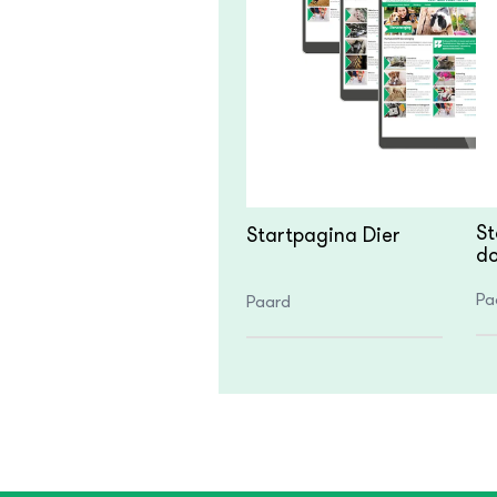
St
Startpagina Dier
do
Pa
Paard