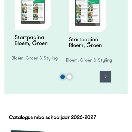
wa
blo
incl
Bloem
mod
Startpagina
Startpagina
Bloem, Groen
Bloem, Groen
& Styling
& Styling -
docentenversie
Bloem, Groen & Styling
Bloem, Groen & Styling
Catalogus mbo schooljaar 2026-2027