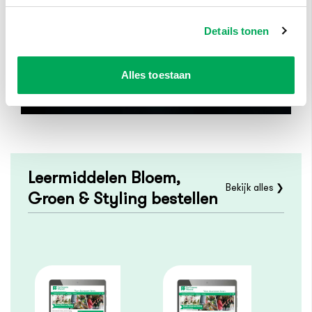
Details tonen
Alles toestaan
Leermiddelen Bloem,
Bekijk alles ❯
Groen & Styling bestellen
Het