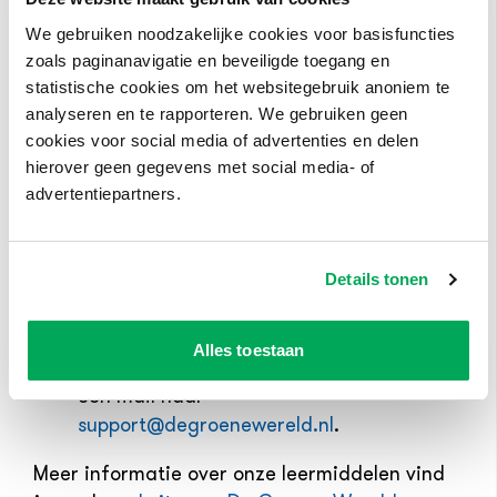
Instructie Terralis
We gebruiken noodzakelijke cookies voor basisfuncties
Kom je er niet uit?
zoals paginanavigatie en beveiligde toegang en
statistische cookies om het websitegebruik anoniem te
Ik heb geen account
: Kun je niet inloggen
analyseren en te rapporteren. We gebruiken geen
met je schoolgegevens (aanmelden via
cookies voor social media of advertenties en delen
jouw school) en heb je nog geen account?
hierover geen gegevens met social media- of
Maak er dan eenvoudig één aan via
advertentiepartners.
MySpot.
Ik heb geen activatiecode
: Bestel
eenvoudig een activatiecode via onze
Details tonen
webshop.
Ik heb een vraag
: Heb je na het lezen van
Alles toestaan
de instructie toch nog vragen? Stuur dan
een mail naar
support@degroenewereld.nl
.
Meer informatie over onze leermiddelen vind