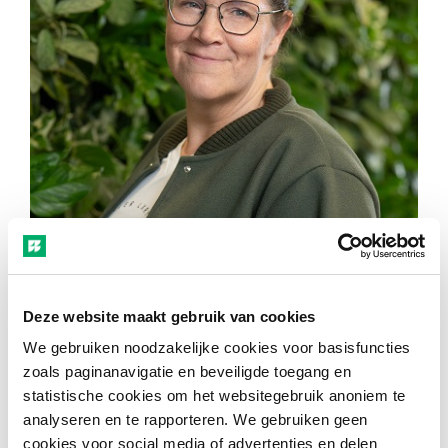
Christel Lubbers
Deze website maakt gebruik van cookies
Leermiddelspecialist mbo Groene ruimte
We gebruiken noodzakelijke cookies voor basisfuncties
zoals paginanavigatie en beveiligde toegang en
Wat heb jij met groen?
statistische cookies om het websitegebruik anoniem te
analyseren en te rapporteren. We gebruiken geen
“Groen geeft me energie, zowel in mijn vrije
cookies voor social media of advertenties en delen