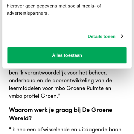
tijd als op mijn werk. In mijn vrije tijd geniet ik
hierover geen gegevens met social media- of
van wandelen en de natuur. Op mijn werk
advertentiepartners.
werken we samen met inspirerende
inhoudsdeskundigen uit de beroepspraktijk en
het onderwijs in een sector die volop in
Details tonen
beweging is.”
Wat houdt jouw werk in?
Alles toestaan
“Als leermiddelspecialist bij De Groene Wereld
ben ik verantwoordelijk voor het beheer,
onderhoud en de doorontwikkeling van de
leermiddelen voor mbo Groene Ruimte en
vmbo profiel Groen.”
Waarom werk je graag bij De Groene
Wereld?
“Ik heb een afwisselende en uitdagende baan