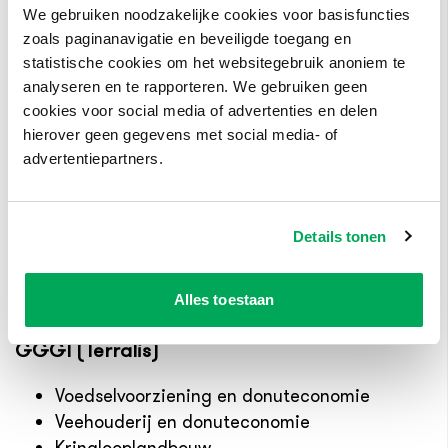
Circulair denken in de groene ruimte
We gebruiken noodzakelijke cookies voor basisfuncties
Donutdenken in de groene ruimte
zoals paginanavigatie en beveiligde toegang en
De waarde van groen
statistische cookies om het websitegebruik anoniem te
De nieuwe hovenier
analyseren en te rapporteren. We gebruiken geen
cookies voor social media of advertenties en delen
Circulaire economie – verdieping
hierover geen gegevens met social media- of
Dierverzorging & Paraveterinair (Animalis)
advertentiepartners.
Circulair denken in de sector dier
Donutdenken in de sector dier
Details tonen
Dierenwelzijn
Circulariteit in de dierenartspraktijk
Alles toestaan
Circulaire economie – verdieping Agro &
GGGI (Terralis)
Voedselvoorziening en donuteconomie
Veehouderij en donuteconomie