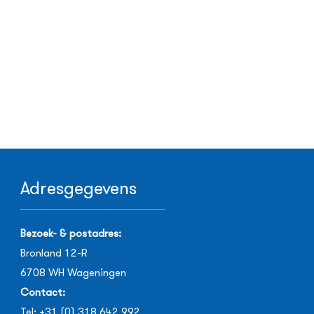
Adresgegevens
Bezoek- & postadres:
Bronland 12-R
6708 WH
Wageningen
Contact:
Tel:
+31 (0) 318 642 992