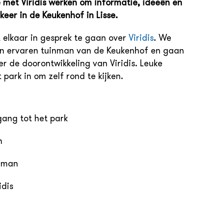
 met Viridis werken om informatie, ideeën en
 keer in de Keukenhof in Lisse.
t elkaar in gesprek te gaan over
Viridis
. We
een ervaren tuinman van de Keukenhof en gaan
r de doorontwikkeling van Viridis. Leuke
 park in om zelf rond te kijken.
gang tot het park
h
inman
idis