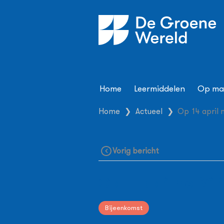
Home
Leermiddelen
Op ma
Home
❯
Actueel
❯
Op 14 april 
Vorig bericht
Op 14 april met Vir
Bijeenkomst