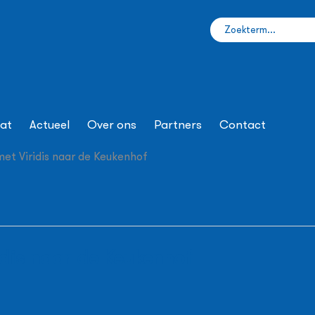
at
Actueel
Over ons
Partners
Contact
met Viridis naar de Keukenhof
idis naar de Keukenhof