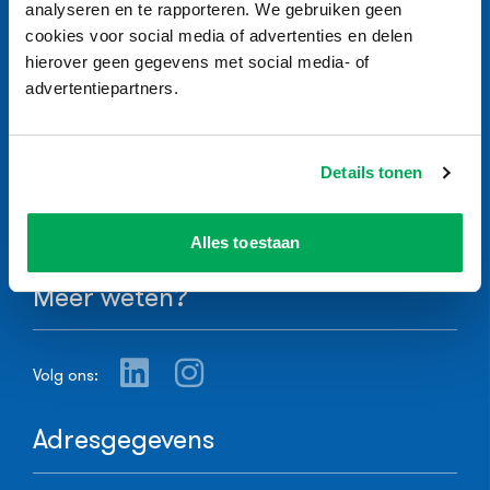
analyseren en te rapporteren. We gebruiken geen
cookies voor social media of advertenties en delen
hierover geen gegevens met social media- of
Home
Veelgestelde vragen
advertentiepartners.
Leermiddelen
Vraag stellen
Op maat
Webshop
Actueel
Details tonen
Over ons
Partners
Alles toestaan
Contact
Meer weten?
Volg ons:
Adresgegevens